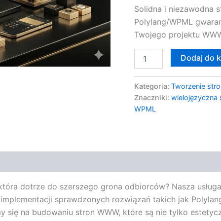
Solidna i niezawodna s
WWW
Polylang/WPML gwarant
Twojego projektu WWW. 
Dodaj do 
Kategoria:
Tworzenie stro
Znaczniki:
wielojęzyczna
WPML
, która dotrze do szerszego grona odbiorców? Nasza usługa
 w implementacji sprawdzonych rozwiązań takich jak Polylan
y się na budowaniu stron WWW, które są nie tylko estetycz