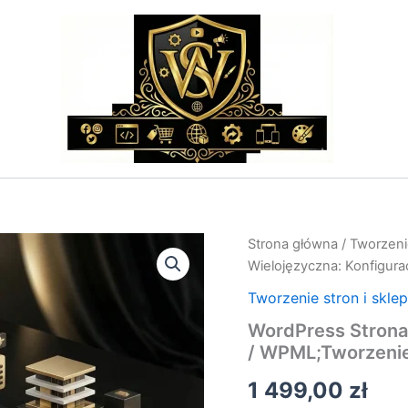
ilość
Strona główna
/
Tworzeni
WordPress
Wielojęzyczna: Konfigur
Strona
Wielojęzyczna:
Tworzenie stron i skle
Konfiguracja
WordPress Strona 
Polylang
/ WPML;Tworzeni
/
WPML;Tworzenie
1 499,00
zł
Stron
i