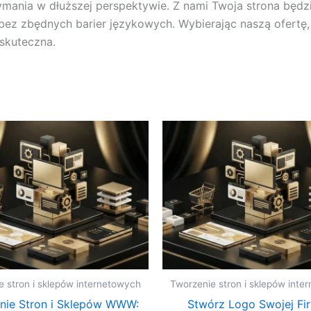
zymania w dłuższej perspektywie. Z nami Twoja strona będz
 bez zbędnych barier językowych. Wybierając naszą ofertę
 skuteczna.
e stron i sklepów internetowych
Tworzenie stron i sklepów inte
nie Stron i Sklepów WWW:
Stwórz Logo Swojej Fi