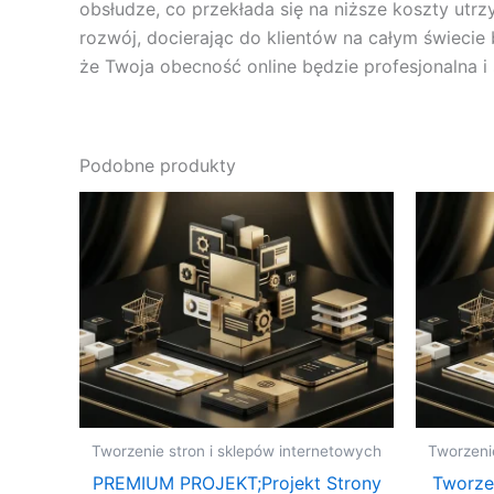
obsłudze, co przekłada się na niższe koszty utr
rozwój, docierając do klientów na całym świecie
że Twoja obecność online będzie profesjonalna i
Podobne produkty
Tworzenie stron i sklepów internetowych
Tworzeni
PREMIUM PROJEKT;Projekt Strony
Tworze