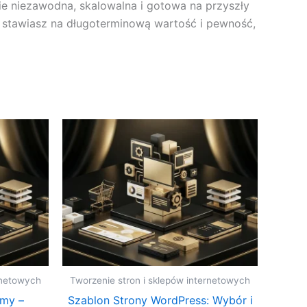
ie niezawodna, skalowalna i gotowa na przyszły
, stawiasz na długoterminową wartość i pewność,
rnetowych
Tworzenie stron i sklepów internetowych
rmy –
Szablon Strony WordPress: Wybór i