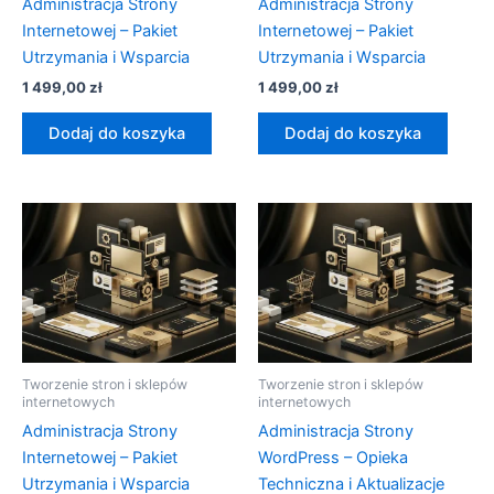
Administracja Strony
Administracja Strony
Internetowej – Pakiet
Internetowej – Pakiet
Utrzymania i Wsparcia
Utrzymania i Wsparcia
1 499,00
zł
1 499,00
zł
Dodaj do koszyka
Dodaj do koszyka
Tworzenie stron i sklepów
Tworzenie stron i sklepów
internetowych
internetowych
Administracja Strony
Administracja Strony
Internetowej – Pakiet
WordPress – Opieka
Utrzymania i Wsparcia
Techniczna i Aktualizacje