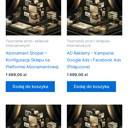
Tworzenie stron i sklepów
Tworzenie stron i sklepów
internetowych
internetowych
Abonament Shoper –
AD Reklamy – Kampanie
Konfiguracja Sklepu na
Google Ads i Facebook Ads
Platformie Abonamentowej
(Połączone)
1 499,00
zł
1 499,00
zł
Dodaj do koszyka
Dodaj do koszyka