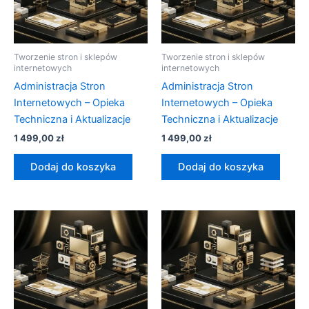
Tworzenie stron i sklepów
Tworzenie stron i sklepów
internetowych
internetowych
Administracja Stron
Administracja Stron
Internetowych – Opieka
Internetowych – Opieka
Techniczna i Aktualizacje
Techniczna i Aktualizacje
1 499,00
zł
1 499,00
zł
Dodaj do koszyka
Dodaj do koszyka