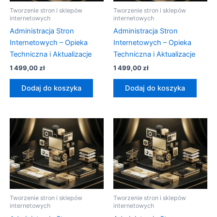
Tworzenie stron i sklepów
Tworzenie stron i sklepów
internetowych
internetowych
Administracja Stron
Administracja Stron
Internetowych – Opieka
Internetowych – Opieka
Techniczna i Aktualizacje
Techniczna i Aktualizacje
1 499,00
zł
1 499,00
zł
Dodaj do koszyka
Dodaj do koszyka
Tworzenie stron i sklepów
Tworzenie stron i sklepów
internetowych
internetowych