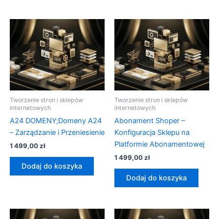
Tworzenie stron i sklepów
Tworzenie stron i sklepów
internetowych
internetowych
A24 DOMENY;Domeny A24
Abonament Shoper –
– Zarządzanie i Przeniesienie
Konfiguracja Sklepu na
Platformie Abonamentowej
1 499,00
zł
1 499,00
zł
Dodaj do koszyka
Dodaj do koszyka