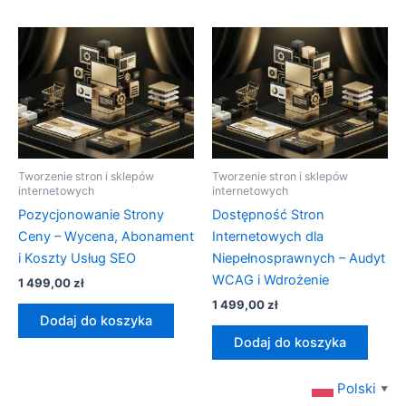
Tworzenie stron i sklepów
Tworzenie stron i sklepów
internetowych
internetowych
Pozycjonowanie Strony
Dostępność Stron
Ceny – Wycena, Abonament
Internetowych dla
i Koszty Usług SEO
Niepełnosprawnych – Audyt
WCAG i Wdrożenie
1 499,00
zł
1 499,00
zł
Dodaj do koszyka
Dodaj do koszyka
Polski
▼