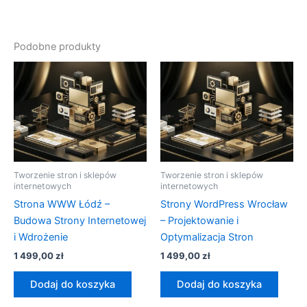
Podobne produkty
Tworzenie stron i sklepów
Tworzenie stron i sklepów
internetowych
internetowych
Strona WWW Łódź –
Strony WordPress Wrocław
Budowa Strony Internetowej
– Projektowanie i
i Wdrożenie
Optymalizacja Stron
1 499,00
zł
1 499,00
zł
Dodaj do koszyka
Dodaj do koszyka