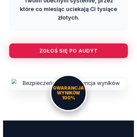
Twoim obecnym systemie, przez
które co miesiąc uciekają Ci tysiące
złotych.
ZGŁOŚ SIĘ PO AUDYT
GWARANCJA
WYNIKÓW
100%