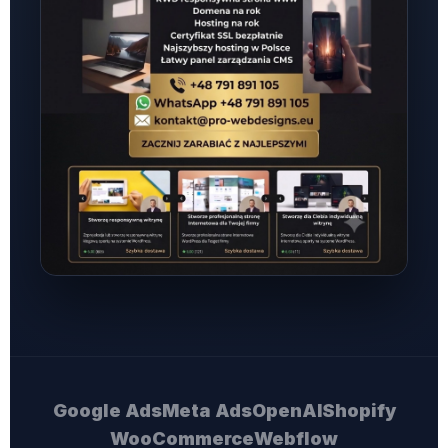
Google Ads
Meta Ads
OpenAI
Shopify
WooCommerce
Webflow