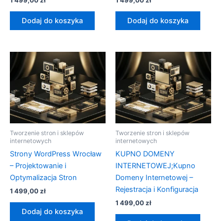
1 499,00
zł
1 499,00
zł
Dodaj do koszyka
Dodaj do koszyka
Tworzenie stron i sklepów
Tworzenie stron i sklepów
internetowych
internetowych
Strony WordPress Wrocław
KUPNO DOMENY
– Projektowanie i
INTERNETOWEJ;Kupno
Optymalizacja Stron
Domeny Internetowej –
Rejestracja i Konfiguracja
1 499,00
zł
1 499,00
zł
Dodaj do koszyka