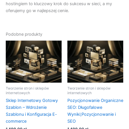
hostingiem to kluczowy krok do sukcesu w sieci, a my
oferujemy go w najlepszej cenie.
Podobne produkty
Tworzenie stron i sklepów
Tworzenie stron i sklepów
internetowych
internetowych
Sklep Internetowy Gotowy
Pozycjonowanie Organiczne
Szablon – Wdrożenie
SEO: Długofalowe
Szablonu i Konfiguracja E-
Wyniki;Pozycjonowanie i
commerce
SEO