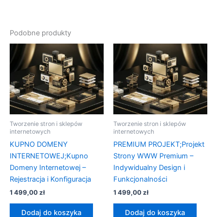
Podobne produkty
Tworzenie stron i sklepów
Tworzenie stron i sklepów
internetowych
internetowych
KUPNO DOMENY
PREMIUM PROJEKT;Projekt
INTERNETOWEJ;Kupno
Strony WWW Premium –
Domeny Internetowej –
Indywidualny Design i
Rejestracja i Konfiguracja
Funkcjonalności
1 499,00
zł
1 499,00
zł
Dodaj do koszyka
Dodaj do koszyka