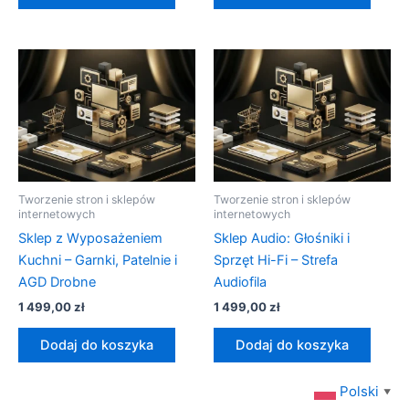
Tworzenie stron i sklepów
Tworzenie stron i sklepów
internetowych
internetowych
Sklep z Wyposażeniem
Sklep Audio: Głośniki i
Kuchni – Garnki, Patelnie i
Sprzęt Hi-Fi – Strefa
AGD Drobne
Audiofila
1 499,00
zł
1 499,00
zł
Dodaj do koszyka
Dodaj do koszyka
Polski
▼