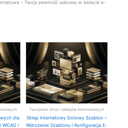
ternetowa – Twoja pewność sukcesu w świecie e-
rnetowych
Tworzenie stron i sklepów internetowych
owych dla
Sklep Internetowy Gotowy Szablon –
t WCAG i
Wdrożenie Szablonu i Konfiguracja E-