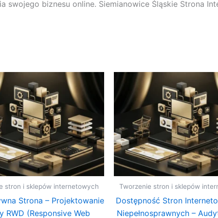
swojego biznesu online. Siemianowice Śląskie Strona In
e stron i sklepów internetowych
Tworzenie stron i sklepów inte
wna Strona – Projektowanie
Dostępność Stron Internet
ny RWD (Responsive Web
Niepełnosprawnych – Audy