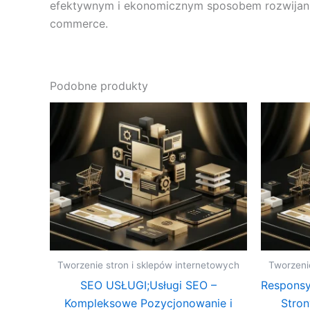
efektywnym i ekonomicznym sposobem rozwijania 
commerce.
Podobne produkty
Tworzenie stron i sklepów internetowych
Tworzeni
SEO USŁUGI;Usługi SEO –
Responsy
Kompleksowe Pozycjonowanie i
Stro