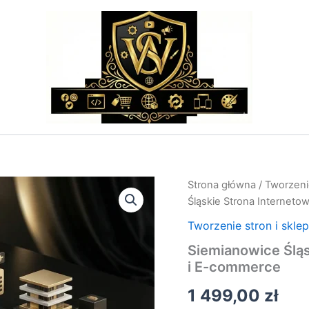
ilość
Strona główna
/
Tworzeni
Siemianowice
Śląskie Strona Internet
Śląskie
Strona
Tworzenie stron i skle
Internetowa
Siemianowice Ślą
–
i E-commerce
Strony
WWW
1 499,00
zł
i
E-