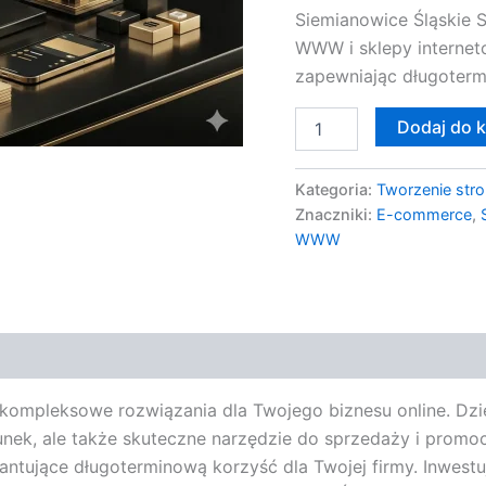
Siemianowice Śląskie S
commerce
WWW i sklepy internet
zapewniając długoterm
Dodaj do 
Kategoria:
Tworzenie stro
Znaczniki:
E-commerce
,
WWW
e kompleksowe rozwiązania dla Twojego biznesu online. Dz
unek, ale także skuteczne narzędzie do sprzedaży i promo
ntujące długoterminową korzyść dla Twojej firmy. Inwestuj