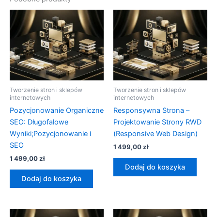
Tworzenie stron i sklepów
Tworzenie stron i sklepów
internetowych
internetowych
Pozycjonowanie Organiczne
Responsywna Strona –
SEO: Długofalowe
Projektowanie Strony RWD
Wyniki;Pozycjonowanie i
(Responsive Web Design)
SEO
1 499,00
zł
1 499,00
zł
Dodaj do koszyka
Dodaj do koszyka