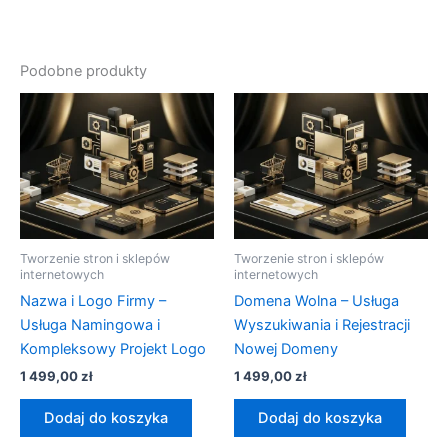
Podobne produkty
Tworzenie stron i sklepów
Tworzenie stron i sklepów
internetowych
internetowych
Nazwa i Logo Firmy –
Domena Wolna – Usługa
Usługa Namingowa i
Wyszukiwania i Rejestracji
Kompleksowy Projekt Logo
Nowej Domeny
1 499,00
zł
1 499,00
zł
Dodaj do koszyka
Dodaj do koszyka