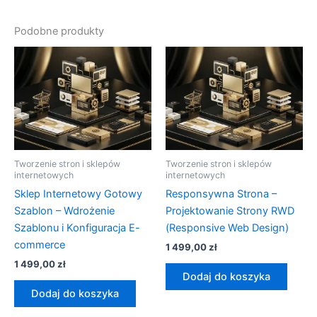
Podobne produkty
Tworzenie stron i sklepów
Tworzenie stron i sklepów
internetowych
internetowych
Sklep Internetowy Gotowy
Responsywna Strona –
Szablon – Wdrożenie
Projektowanie Strony RWD
Szablonu i Konfiguracja E-
(Responsive Web Design)
commerce
1 499,00
zł
1 499,00
zł
Dodaj do koszyka
Dodaj do koszyka