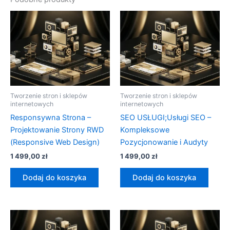
Tworzenie stron i sklepów
Tworzenie stron i sklepów
internetowych
internetowych
Responsywna Strona –
SEO USŁUGI;Usługi SEO –
Projektowanie Strony RWD
Kompleksowe
(Responsive Web Design)
Pozycjonowanie i Audyty
1 499,00
zł
1 499,00
zł
Dodaj do koszyka
Dodaj do koszyka