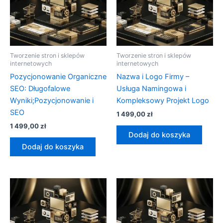
Tworzenie stron i sklepów
Tworzenie stron i sklepów
internetowych
internetowych
Pozycjonowanie Organiczne
Nazwa i Logo Firmy –
SEO: Długofalowe
Usługa Namingowa i
Wyniki;Pozycjonowanie i
Kompleksowy Projekt Logo
SEO
1 499,00
zł
1 499,00
zł
Dodaj do koszyka
Dodaj do koszyka