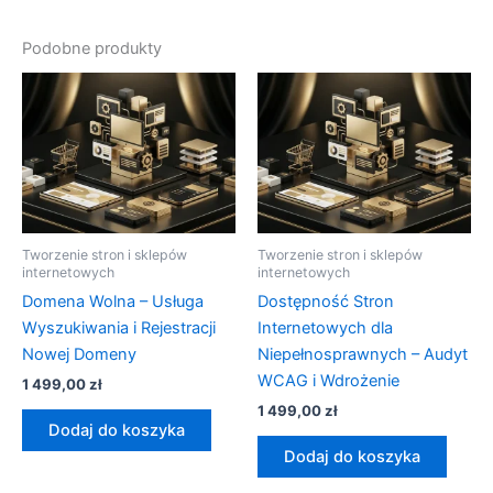
Podobne produkty
Tworzenie stron i sklepów
Tworzenie stron i sklepów
internetowych
internetowych
Domena Wolna – Usługa
Dostępność Stron
Wyszukiwania i Rejestracji
Internetowych dla
Nowej Domeny
Niepełnosprawnych – Audyt
WCAG i Wdrożenie
1 499,00
zł
1 499,00
zł
Dodaj do koszyka
Dodaj do koszyka