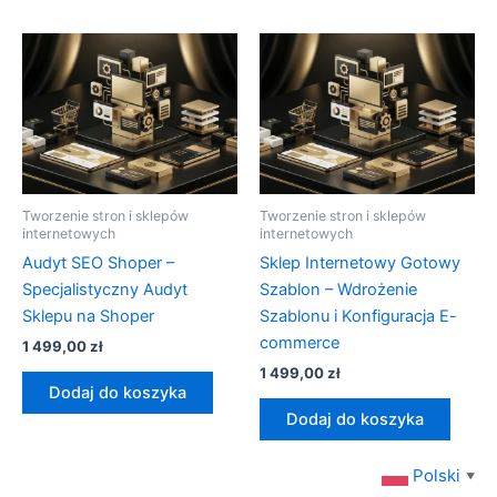
Tworzenie stron i sklepów
Tworzenie stron i sklepów
internetowych
internetowych
Audyt SEO Shoper –
Sklep Internetowy Gotowy
Specjalistyczny Audyt
Szablon – Wdrożenie
Sklepu na Shoper
Szablonu i Konfiguracja E-
commerce
1 499,00
zł
1 499,00
zł
Dodaj do koszyka
Dodaj do koszyka
Polski
▼