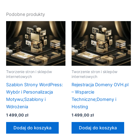
Podobne produkty
Tworzenie stron i sklepów
Tworzenie stron i sklepów
internetowych
internetowych
Szablon Strony WordPress:
Rejestracja Domeny OVH.pl
Wybór i Personalizacja
– Wsparcie
Motywu;Szablony i
Techniczne;Domeny i
Wdrożenia
Hosting
1 499,00
zł
1 499,00
zł
Dodaj do koszyka
Dodaj do koszyka