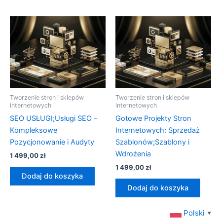
Tworzenie stron i sklepów
Tworzenie stron i sklepów
internetowych
internetowych
SEO USŁUGI;Usługi SEO –
Gotowe Projekty Stron
Kompleksowe
Internetowych: Sprzedaż
Pozycjonowanie i Audyty
Szablonów;Szablony i
Wdrożenia
1 499,00
zł
1 499,00
zł
Dodaj do koszyka
Dodaj do koszyka
Polski
▼