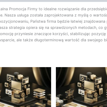
na Promocja Firmy to idealne rozwiązanie dla przedsięb
cie. Nasza usługa została zaprojektowana z myślą o warto
ozycjonowaniu, Państwa firma będzie łatwiej znajdowana p
asza strategia opiera się na sprawdzonych metodach, co g
romocję przyniesie znaczące korzyści, stabilizując pozycję
 wsparcie, ale także długoterminową wartość dla swojego b