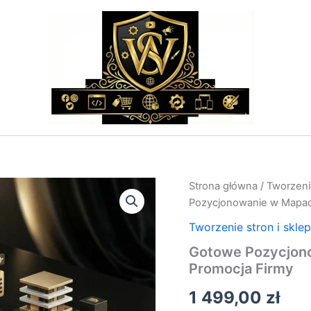
ilość
Strona główna
/
Tworzeni
Gotowe
Pozycjonowanie w Mapach
Pozycjonowanie
w
Tworzenie stron i skle
Mapach
Gotowe Pozycjono
Google
Promocja Firmy
–
Lokalna
1 499,00
zł
Promocja
Firmy