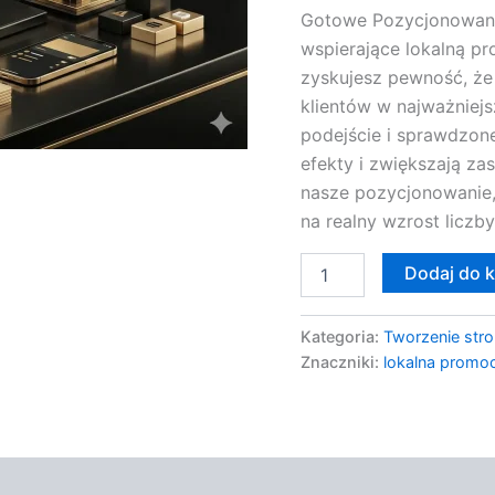
Gotowe Pozycjonowani
wspierające lokalną pr
zyskujesz pewność, że
klientów w najważniej
podejście i sprawdzon
efekty i zwiększają zas
nasze pozycjonowanie, 
na realny wzrost liczb
Dodaj do 
Kategoria:
Tworzenie stro
Znaczniki:
lokalna promoc