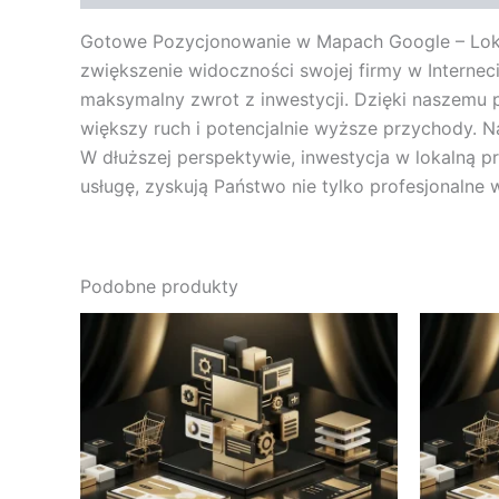
Gotowe Pozycjonowanie w Mapach Google – Lokal
zwiększenie widoczności swojej firmy w Interne
maksymalny zwrot z inwestycji. Dzięki naszemu p
większy ruch i potencjalnie wyższe przychody. N
W dłuższej perspektywie, inwestycja w lokalną p
usługę, zyskują Państwo nie tylko profesjonalne
Podobne produkty