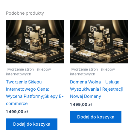
Podobne produkty
Tworzenie stron i sklepów
Tworzenie stron i sklepów
internetowych
internetowych
Tworzenie Sklepu
Domena Wolna – Usługa
Internetowego Cena:
Wyszukiwania i Rejestracji
Wycena Platformy;Sklepy E-
Nowej Domeny
commerce
1 499,00
zł
1 499,00
zł
Dodaj do koszyka
Dodaj do koszyka