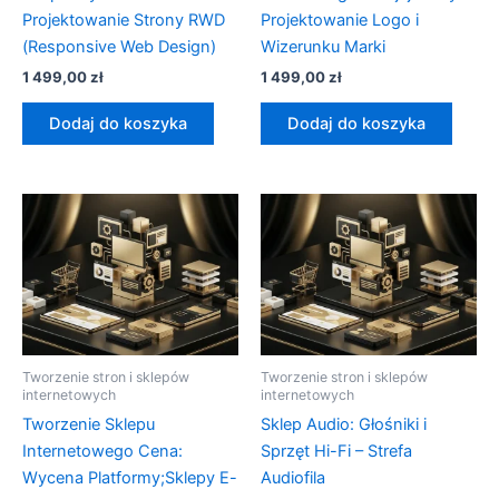
Projektowanie Strony RWD
Projektowanie Logo i
(Responsive Web Design)
Wizerunku Marki
1 499,00
zł
1 499,00
zł
Dodaj do koszyka
Dodaj do koszyka
Tworzenie stron i sklepów
Tworzenie stron i sklepów
internetowych
internetowych
Tworzenie Sklepu
Sklep Audio: Głośniki i
Internetowego Cena:
Sprzęt Hi-Fi – Strefa
Wycena Platformy;Sklepy E-
Audiofila