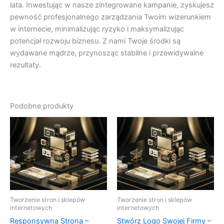
lata. Inwestując w nasze zintegrowane kampanie, zyskujesz
pewność profesjonalnego zarządzania Twoim wizerunkiem
w internecie, minimalizując ryzyko i maksymalizując
potencjał rozwoju biznesu. Z nami Twoje środki są
wydawane mądrze, przynosząc stabilne i przewidywalne
rezultaty.
Podobne produkty
Tworzenie stron i sklepów
Tworzenie stron i sklepów
internetowych
internetowych
Responsywna Strona –
Stwórz Logo Swojej Firmy –