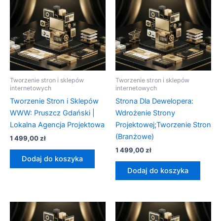
Tworzenie stron i sklepów
Tworzenie stron i sklepów
internetowych
internetowych
Tworzenie Stron i Sklepów
Strona Dla Dewelopera:
WWW: Pruszcz Gdański |
Wdrożenie Strony
Lokalna Agencja Projektowa
Projektowej;Tworzenie Stron
(Branżowe)
1 499,00
zł
1 499,00
zł
Dodaj do koszyka
Dodaj do koszyka