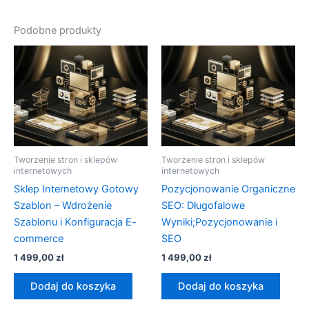
Podobne produkty
Tworzenie stron i sklepów
Tworzenie stron i sklepów
internetowych
internetowych
Sklep Internetowy Gotowy
Pozycjonowanie Organiczne
Szablon – Wdrożenie
SEO: Długofalowe
Szablonu i Konfiguracja E-
Wyniki;Pozycjonowanie i
commerce
SEO
1 499,00
zł
1 499,00
zł
Dodaj do koszyka
Dodaj do koszyka