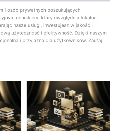
rm i osób prywatnych poszukujących
cyjnym cennikiem, który uwzględnia lokalne
jąc nasze usługi, inwestujesz w jakość i
nową użyteczność i efektywność. Dzięki naszym
cjonalna i przyjazna dla użytkowników. Zaufaj