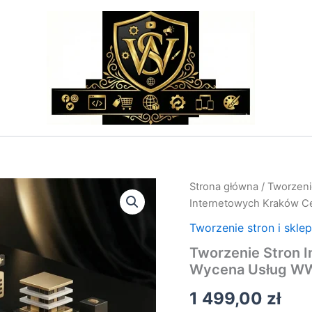
ilość
Strona główna
/
Tworzeni
Tworzenie
Internetowych Kraków C
Stron
Internetowych
Tworzenie stron i skle
Kraków
Tworzenie Stron 
Cennik
Wycena Usług 
–
Lokalna
1 499,00
zł
Wycena
Usług