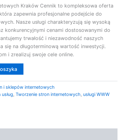
netowych Kraków Cennik to kompleksowa oferta
która zapewnia profesjonalne podejście do
owych. Nasze usługi charakteryzują się wysoką
raz konkurencyjnymi cenami dostosowanymi do
rantujemy trwałość i niezawodność naszych
a się na długoterminową wartość inwestycji.
 i zrealizuj swoje cele online.
koszyka
n i sklepów internetowych
 usług
,
Tworzenie stron internetowych
,
usługi WWW