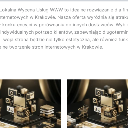
 Lokalna Wycena Usług WWW to idealne rozwiązanie dla fi
nternetowych w Krakowie. Nasza oferta wyróżnia się atrak
 konkurencyjni w porównaniu do innych dostawców. Wybiera
indywidualnych potrzeb klientów, zapewniając długotermi
oja strona będzie nie tylko estetyczna, ale również funk
alne tworzenie stron internetowych w Krakowie.