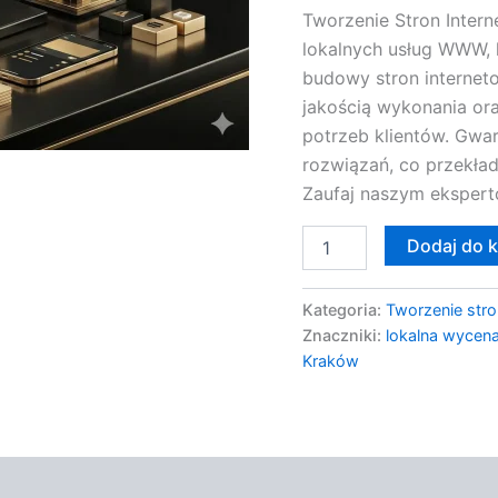
Tworzenie Stron Inter
WWW
lokalnych usług WWW, 
budowy stron internet
jakością wykonania o
potrzeb klientów. Gwa
rozwiązań, co przekład
Zaufaj naszym ekspertom
Dodaj do 
Kategoria:
Tworzenie stro
Znaczniki:
lokalna wycena
Kraków