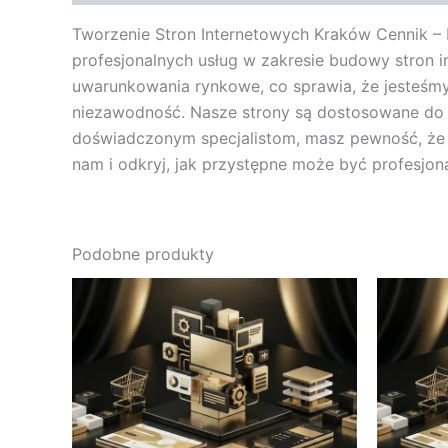
Tworzenie Stron Internetowych Kraków Cennik –
profesjonalnych usług w zakresie budowy stron i
uwarunkowania rynkowe, co sprawia, że jesteśmy
niezawodność. Nasze strony są dostosowane do 
doświadczonym specjalistom, masz pewność, że Tw
nam i odkryj, jak przystępne może być profesjon
Podobne produkty