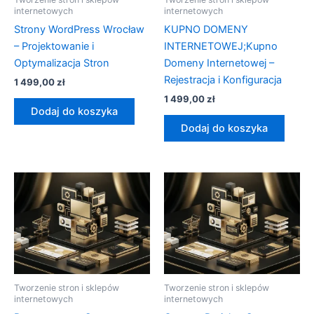
internetowych
internetowych
Strony WordPress Wrocław
KUPNO DOMENY
– Projektowanie i
INTERNETOWEJ;Kupno
Optymalizacja Stron
Domeny Internetowej –
Rejestracja i Konfiguracja
1 499,00
zł
1 499,00
zł
Dodaj do koszyka
Dodaj do koszyka
Tworzenie stron i sklepów
Tworzenie stron i sklepów
internetowych
internetowych