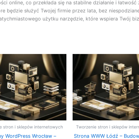
 online, co przekłada się na stabilne działanie i łatwość 
e będzie służyć Twojej firmie przez lata, bez niespodzia
tychmiastowego użytku narzędzie, które wspiera Twój biz
e stron i sklepów internetowych
Tworzenie stron i sklepów inte
ny WordPress Wrocław –
Strona WWW Łódź – Budow