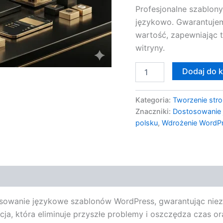
Profesjonalne szablon
Szablonu
językowo. Gwarantujem
wartość, zapewniając 
witryny.
Dodaj do 
Kategoria:
Tworzenie stro
Znaczniki:
Dostosowanie
polsku
,
Wdrożenie WordP
tosowanie językowe szablonów WordPress, gwarantując nie
cja, która eliminuje przyszłe problemy i oszczędza czas o