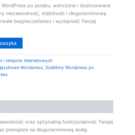
y WordPress po polsku, wdrożone i dostosowane
y niezawodność, stabilność i długoterminową
trwałe bezpieczeństwo i wydajność Twojej
koszyka
n i sklepów internetowych
 językowe Wordpress
,
Szablony Wordpress po
ress
zawodność oraz optymalną funkcjonalność Twojej
raz pieniądze na długoterminową skalę.