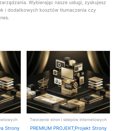
zarządzania. Wybierając nasze usługi, zyskujesz
nek i dodatkowych kosztów tłumaczenia czy
nes.
rnetowych
Tworzenie stron i sklepów internetowych
a Strony
PREMIUM PROJEKT;Projekt Strony