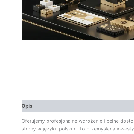
Opis
Opinie (0)
Oferujemy profesjonalne wdrożenie i pełne dos
strony w języku polskim. To przemyślana inwesty