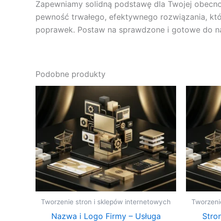
Zapewniamy solidną podstawę dla Twojej obecności
pewność trwałego, efektywnego rozwiązania, któr
poprawek. Postaw na sprawdzone i gotowe do na
Podobne produkty
Tworzenie stron i sklepów internetowych
Tworzeni
Nazwa i Logo Firmy – Usługa
Stro