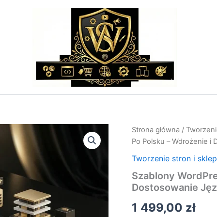
ilość
Strona główna
/
Tworzeni
Szablony
Po Polsku – Wdrożenie i
Wordpress
Po
Tworzenie stron i skle
Polsku
Szablony WordPres
–
Dostosowanie Ję
Wdrożenie
i
1 499,00
zł
Dostosowanie
Językowe