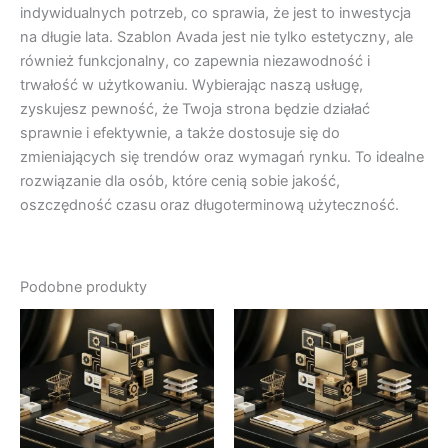
indywidualnych potrzeb, co sprawia, że jest to inwestycja
na długie lata. Szablon Avada jest nie tylko estetyczny, ale
również funkcjonalny, co zapewnia niezawodność i
trwałość w użytkowaniu. Wybierając naszą usługę,
zyskujesz pewność, że Twoja strona będzie działać
sprawnie i efektywnie, a także dostosuje się do
zmieniających się trendów oraz wymagań rynku. To idealne
rozwiązanie dla osób, które cenią sobie jakość,
oszczędność czasu oraz długoterminową użyteczność.
Podobne produkty