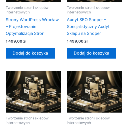
Tworzenie stron i sklepów
Tworzenie stron i sklepów
internetowych
internetowych
Strony WordPress Wrocław
Audyt SEO Shoper –
– Projektowanie i
Specjalistyczny Audyt
Optymalizacja Stron
Sklepu na Shoper
1 499,00
zł
1 499,00
zł
Dodaj do koszyka
Dodaj do koszyka
Tworzenie stron i sklepów
Tworzenie stron i sklepów
internetowych
internetowych