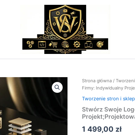
ilość
Strona główna
/
Tworzeni
Stwórz
Firmy: Indywidualny Proje
Swoje
Logo
Tworzenie stron i skle
Firmy:
Stwórz Swoje Log
Indywidualny
Projekt;Projektowa
Projekt;Projektowanie
Logo
1 499,00
zł
i
Identyfikacja