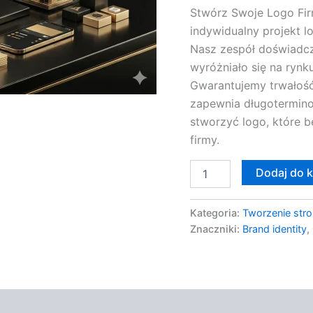
Stwórz Swoje Logo Firm
indywidualny projekt l
Nasz zespół doświadcz
wyróżniało się na rynk
Gwarantujemy trwałość
zapewnia długotermino
stworzyć logo, które 
firmy.
Dodaj do 
Kategoria:
Tworzenie stro
Znaczniki:
Brand identity
,