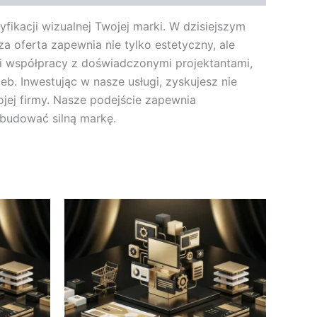
fikacji wizualnej Twojej marki. W dzisiejszym
za oferta zapewnia nie tylko estetyczny, ale
ki współpracy z doświadczonymi projektantami,
. Inwestując w nasze usługi, zyskujesz nie
jej firmy. Nasze podejście zapewnia
 budować silną markę.