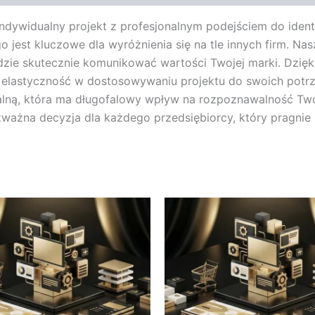
ndywidualny projekt z profesjonalnym podejściem do identy
 jest kluczowe dla wyróżnienia się na tle innych firm. Nas
ędzie skutecznie komunikować wartości Twojej marki. Dzię
elastyczność w dostosowywaniu projektu do swoich potrzeb
zualną, która ma długofalowy wpływ na rozpoznawalność Two
zważna decyzja dla każdego przedsiębiorcy, który pragnie