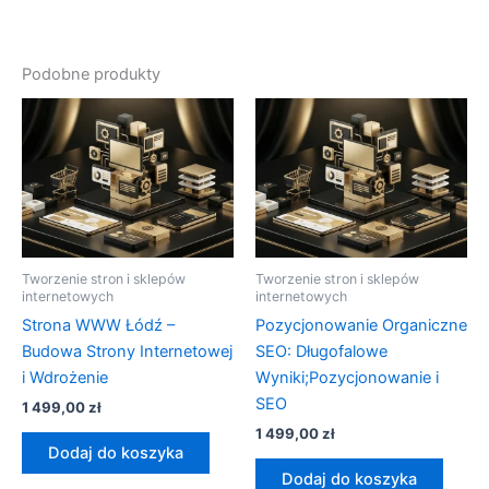
Podobne produkty
Tworzenie stron i sklepów
Tworzenie stron i sklepów
internetowych
internetowych
Strona WWW Łódź –
Pozycjonowanie Organiczne
Budowa Strony Internetowej
SEO: Długofalowe
i Wdrożenie
Wyniki;Pozycjonowanie i
SEO
1 499,00
zł
1 499,00
zł
Dodaj do koszyka
Dodaj do koszyka