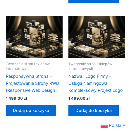
Tworzenie stron i sklepów
Tworzenie stron i sklepów
internetowych
internetowych
Responsywna Strona –
Nazwa i Logo Firmy –
Projektowanie Strony RWD
Usługa Namingowa i
(Responsive Web Design)
Kompleksowy Projekt Logo
1 499,00
zł
1 499,00
zł
Dodaj do koszyka
Dodaj do koszyka
Polski
▼