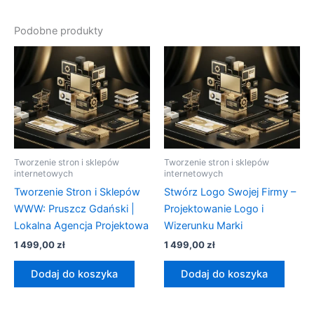
Podobne produkty
Tworzenie stron i sklepów
Tworzenie stron i sklepów
internetowych
internetowych
Tworzenie Stron i Sklepów
Stwórz Logo Swojej Firmy –
WWW: Pruszcz Gdański |
Projektowanie Logo i
Lokalna Agencja Projektowa
Wizerunku Marki
1 499,00
zł
1 499,00
zł
Dodaj do koszyka
Dodaj do koszyka