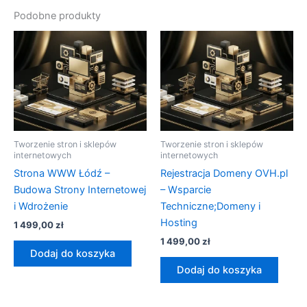
Podobne produkty
Tworzenie stron i sklepów
Tworzenie stron i sklepów
internetowych
internetowych
Strona WWW Łódź –
Rejestracja Domeny OVH.pl
Budowa Strony Internetowej
– Wsparcie
i Wdrożenie
Techniczne;Domeny i
Hosting
1 499,00
zł
1 499,00
zł
Dodaj do koszyka
Dodaj do koszyka