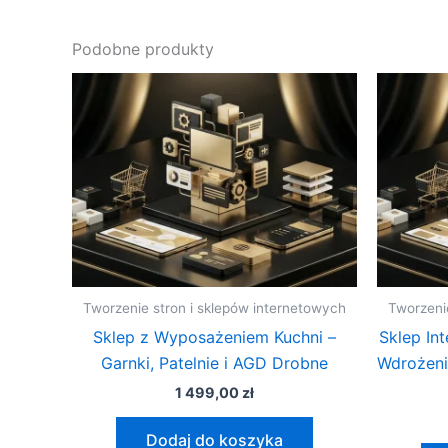
Podobne produkty
Tworzenie stron i sklepów internetowych
Tworzeni
Sklep z Wyposażeniem Kuchni –
Sklep In
Garnki, Patelnie i AGD Drobne
Wdrożeni
1 499,00
zł
Dodaj do koszyka