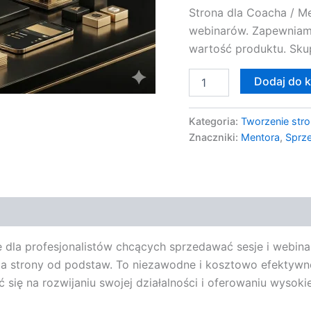
Strona dla Coacha / Me
Webinarów
webinarów. Zapewniam
wartość produktu. Skup
Dodaj do 
Kategoria:
Tworzenie stro
Znaczniki:
Mentora
,
Sprze
e dla profesjonalistów chcących sprzedawać sesje i webina
enia strony od podstaw. To niezawodne i kosztowo efektyw
ć się na rozwijaniu swojej działalności i oferowaniu wysokie