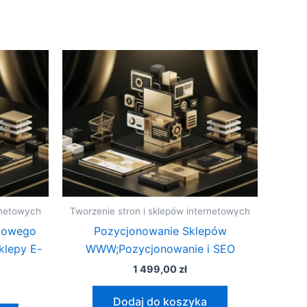
rnetowych
Tworzenie stron i sklepów internetowych
etowego
Pozycjonowanie Sklepów
klepy E-
WWW;Pozycjonowanie i SEO
1 499,00
zł
Dodaj do koszyka