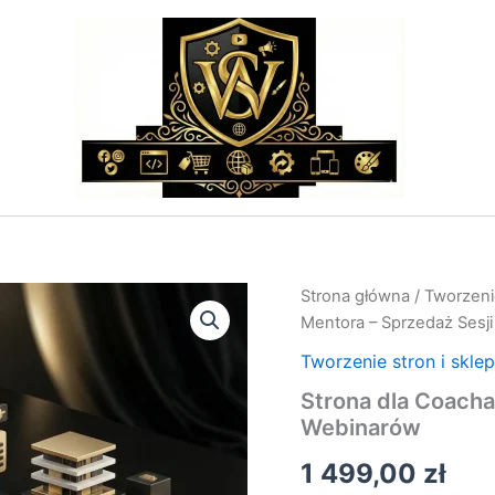
ilość
Strona główna
/
Tworzeni
Strona
Mentora – Sprzedaż Sesji
dla
Coacha
Tworzenie stron i skle
/
Strona dla Coacha 
Mentora
Webinarów
–
Sprzedaż
1 499,00
zł
Sesji
i