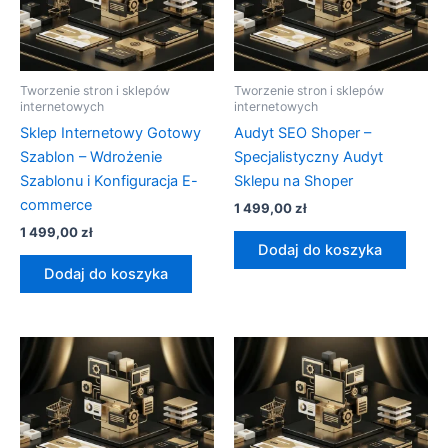
Tworzenie stron i sklepów
Tworzenie stron i sklepów
internetowych
internetowych
Sklep Internetowy Gotowy
Audyt SEO Shoper –
Szablon – Wdrożenie
Specjalistyczny Audyt
Szablonu i Konfiguracja E-
Sklepu na Shoper
commerce
1 499,00
zł
1 499,00
zł
Dodaj do koszyka
Dodaj do koszyka