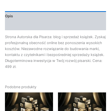
Opis
Opinie (0)
Strona Autorska dla Pisarza: blog i sprzedaż książek. Zyskaj
profesjonalną obecność online bez ponoszenia wysokich
kosztów. Niezawodne rozwiązanie do budowania marki,
kontaktu z czytelnikami i bezpośredniej sprzedaży książek.
Długoterminowa inwestycja w Twój rozwój pisarski. Cena:
499 zł.
Podobne produkty