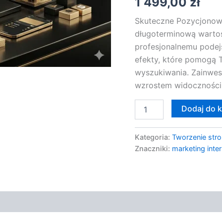
1 499,00
zł
Skuteczne Pozycjonowa
długoterminową wartoś
profesjonalnemu podej
efekty, które pomogą 
wyszukiwania. Zainwest
wzrostem widoczności 
Dodaj do 
Kategoria:
Tworzenie stro
Znaczniki:
marketing inte