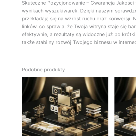
Skuteczne Pozycjonowanie – Gwarancja Jakości t
wynikach wyszukiwarek. Dzięki naszym sprawdzo
przekładają się na wzrost ruchu oraz konwersji. 
linków, co sprawia, że Twoja witryna staje się b
efektywnie, a rezultaty są widoczne już po krót
także stabilny rozwój Twojego biznesu w interneci
Podobne produkty