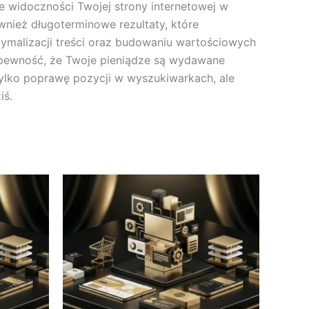
 widoczności Twojej strony internetowej w
ież długoterminowe rezultaty, które
ptymalizacji treści oraz budowaniu wartościowych
sz pewność, że Twoje pieniądze są wydawane
tylko poprawę pozycji w wyszukiwarkach, ale
iś.