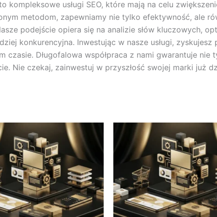
o kompleksowe usługi SEO, które mają na celu zwiększenie
nym metodom, zapewniamy nie tylko efektywność, ale równ
Nasze podejście opiera się na analizie słów kluczowych, o
ardziej konkurencyjna. Inwestując w nasze usługi, zyskuje
kim czasie. Długofalowa współpraca z nami gwarantuje nie 
e. Nie czekaj, zainwestuj w przyszłość swojej marki już dz