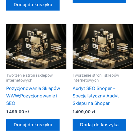
Dodaj do koszyka
Tworzenie stron i sklepów
Tworzenie stron i sklepów
internetowych
internetowych
Pozycjonowanie Sklepów
Audyt SEO Shoper –
WWW;Pozycjonowanie i
Specjalistyczny Audyt
SEO
Sklepu na Shoper
1 499,00
zł
1 499,00
zł
Dodaj do koszyka
Dodaj do koszyka