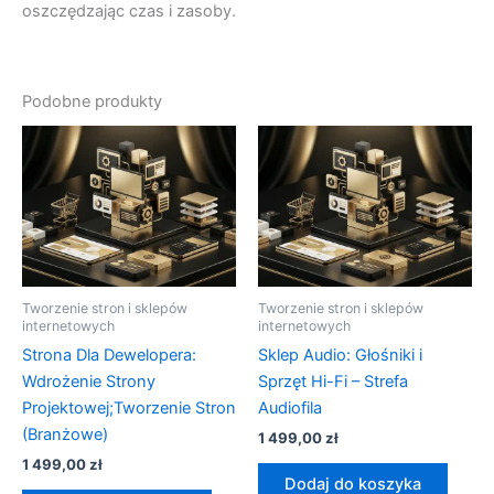
oszczędzając czas i zasoby.
Podobne produkty
Tworzenie stron i sklepów
Tworzenie stron i sklepów
internetowych
internetowych
Strona Dla Dewelopera:
Sklep Audio: Głośniki i
Wdrożenie Strony
Sprzęt Hi-Fi – Strefa
Projektowej;Tworzenie Stron
Audiofila
(Branżowe)
1 499,00
zł
1 499,00
zł
Dodaj do koszyka