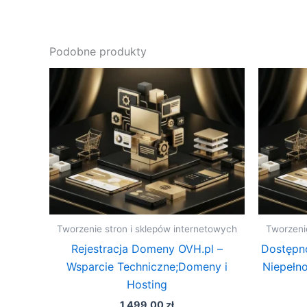
Podobne produkty
Tworzenie stron i sklepów internetowych
Tworzeni
Rejestracja Domeny OVH.pl –
Dostępno
Wsparcie Techniczne;Domeny i
Niepełn
Hosting
1 499,00
zł