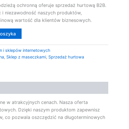
odzieżą ochronną oferuje sprzedaż hurtową B2B.
 i niezawodność naszych produktów,
inową wartość dla klientów biznesowych.
koszyka
n i sklepów internetowych
na
,
Sklep z maseczkami
,
Sprzedaż hurtowa
ne w atrakcyjnych cenach. Nasza oferta
urtowych. Dzięki naszym produktom zapewnisz
ów, co pozwala oszczędzić na długoterminowych