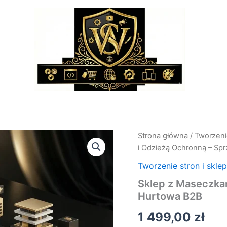
ilość
Strona główna
/
Tworzeni
Sklep
i Odzieżą Ochronną – Sp
z
Maseczkami
Tworzenie stron i skle
i
Sklep z Maseczka
Odzieżą
Hurtowa B2B
Ochronną
–
1 499,00
zł
Sprzedaż
Hurtowa