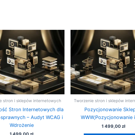
e stron i sklepów internetowych
Tworzenie stron i sklepów inte
ść Stron Internetowych dla
Pozycjonowanie Skle
osprawnych – Audyt WCAG i
WWW;Pozycjonowanie 
Wdrożenie
1 499,00
zł
1 499,00
zł