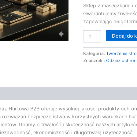
Sklep z maseczkami i 
B2B
Gwarantujemy trwałość
zapewniając długoterm
Dodaj do 
Kategoria:
Tworzenie stro
Znaczniki:
Odzież ochron
aż Hurtowa B2B oferuje wysokiej jakości produkty ochron
cych rozwiązań bezpieczeństwa w korzystnych warunkach h
lientów. Dbamy o trwałość i skuteczność naszych artykuł
 niezawodność, ekonomiczność i długotrwałą użyteczność.