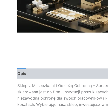
Opis
Opinie (0)
Sklep z Maseczkami i Odzieżą Ochronną – Sprzed
skierowana jest do firm i instytucji poszukują
niezawodną ochronę dla swoich pracowników i k
kosztach. Wybierając nasz sklep, inwestujesz w