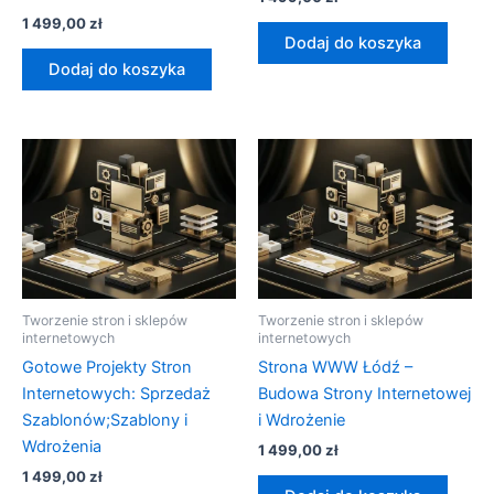
1 499,00
zł
Dodaj do koszyka
Dodaj do koszyka
Tworzenie stron i sklepów
Tworzenie stron i sklepów
internetowych
internetowych
Gotowe Projekty Stron
Strona WWW Łódź –
Internetowych: Sprzedaż
Budowa Strony Internetowej
Szablonów;Szablony i
i Wdrożenie
Wdrożenia
1 499,00
zł
1 499,00
zł