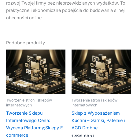
rozwój Twojej firmy bez nieprzewidzianych wydatków. To
praktyczne i ekonomiczne podejście do budowania silnej
obecności online.
Podobne produkty
Tworzenie stron i sklepów
Tworzenie stron i sklepów
internetowych
internetowych
Tworzenie Sklepu
Sklep z Wyposażeniem
Internetowego Cena:
Kuchni – Garnki, Patelnie i
Wycena Platformy;Sklepy E-
AGD Drobne
commerce
1 499,00
zł