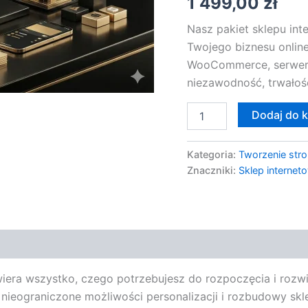
1 499,00
zł
SSL
+
Nasz pakiet sklepu in
DOMENA
Twojego biznesu online
WooCommerce, serwer,
niezawodność, trwałoś
Dodaj do 
Kategoria:
Tworzenie stro
Znaczniki:
Sklep internet
era wszystko, czego potrzebujesz do rozpoczęcia i rozwija
nieograniczone możliwości personalizacji i rozbudowy s