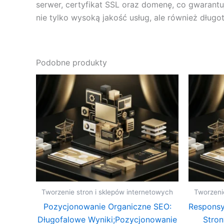
serwer, certyfikat SSL oraz domenę, co gwarantuj
nie tylko wysoką jakość usług, ale również długo
Podobne produkty
Tworzenie stron i sklepów internetowych
Tworzeni
Pozycjonowanie Organiczne SEO:
Responsy
Długofalowe Wyniki;Pozycjonowanie
Stro