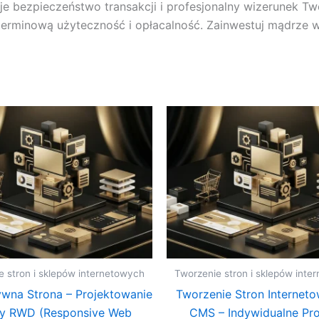
e bezpieczeństwo transakcji i profesjonalny wizerunek Two
terminową użyteczność i opłacalność. Zainwestuj mądrze w 
e stron i sklepów internetowych
Tworzenie stron i sklepów inte
wna Strona – Projektowanie
Tworzenie Stron Internet
ny RWD (Responsive Web
CMS – Indywidualne Pro