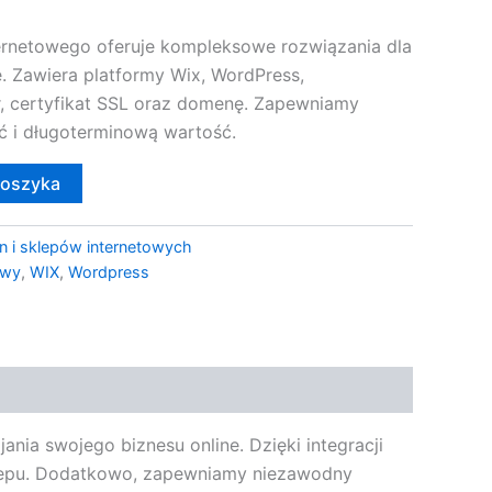
ternetowego oferuje kompleksowe rozwiązania dla
. Zawiera platformy Wix, WordPress,
 certyfikat SSL oraz domenę. Zapewniamy
ć i długoterminową wartość.
koszyka
n i sklepów internetowych
owy
,
WIX
,
Wordpress
nia swojego biznesu online. Dzięki integracji
klepu. Dodatkowo, zapewniamy niezawodny