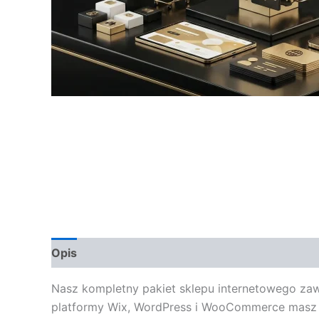
Opis
Opinie (0)
Nasz kompletny pakiet sklepu internetowego zawi
platformy Wix, WordPress i WooCommerce masz 