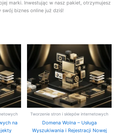
jej marki. Inwestując w nasz pakiet, otrzymujesz
swój biznes online już dziś!
rnetowych
Tworzenie stron i sklepów internetowych
owych na
Domena Wolna – Usługa
jekty
Wyszukiwania i Rejestracji Nowej