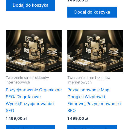
1 499,00
zł
Dodaj do koszyka
Dodaj do koszyka
Tworzenie stron i sklepów
Tworzenie stron i sklepów
internetowych
internetowych
Pozycjonowanie Organiczne
Pozycjonowanie Map
SEO: Długofalowe
Google i Wizytówki
Wyniki;Pozycjonowanie i
Firmowej;Pozycjonowanie i
SEO
SEO
1 499,00
zł
1 499,00
zł