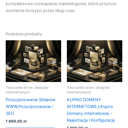
kompleksowe rozwiązanie marketingowe, które przynosi
wymierne korzyści przez długi czas.
Podobne produkty
Tworzenie stron i sklepów
Tworzenie stron i sklepów
internetowych
internetowych
Pozycjonowanie Sklepów
KUPNO DOMENY
WWW;Pozycjonowanie i
INTERNETOWEJ;Kupno
SEO
Domeny Internetowej –
Rejestracja i Konfiguracja
1 499,00
zł