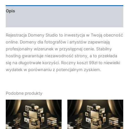
Opis
Opinie (0)
Rejestracja Domeny Studio to inwestycja w Twoją obecność
online. Domeny dla fotografów i artystów zapewniają
profesjonalny wizerunek w przystępnej cenie. Stabilny
hosting gwarantuje niezawodność strony, a to przekłada
się na długotrwałe korzyści. Roczny koszt 99zł to niewielki
wydatek w porównaniu z potencjalnym zyskiem.
Podobne produkty