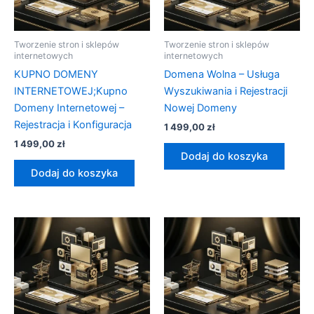
Tworzenie stron i sklepów
Tworzenie stron i sklepów
internetowych
internetowych
KUPNO DOMENY
Domena Wolna – Usługa
INTERNETOWEJ;Kupno
Wyszukiwania i Rejestracji
Domeny Internetowej –
Nowej Domeny
Rejestracja i Konfiguracja
1 499,00
zł
1 499,00
zł
Dodaj do koszyka
Dodaj do koszyka