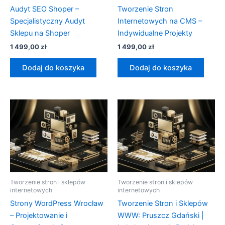
Audyt SEO Shoper –
Tworzenie Stron
Specjalistyczny Audyt
Internetowych na CMS –
Sklepu na Shoper
Indywidualne Projekty
1 499,00
zł
1 499,00
zł
Dodaj do koszyka
Dodaj do koszyka
Tworzenie stron i sklepów
Tworzenie stron i sklepów
internetowych
internetowych
Strony WordPress Wrocław
Tworzenie Stron i Sklepów
– Projektowanie i
WWW: Pruszcz Gdański |