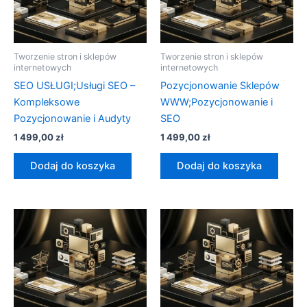
Tworzenie stron i sklepów
Tworzenie stron i sklepów
internetowych
internetowych
SEO USŁUGI;Usługi SEO –
Pozycjonowanie Sklepów
Kompleksowe
WWW;Pozycjonowanie i
Pozycjonowanie i Audyty
SEO
1 499,00
zł
1 499,00
zł
Dodaj do koszyka
Dodaj do koszyka