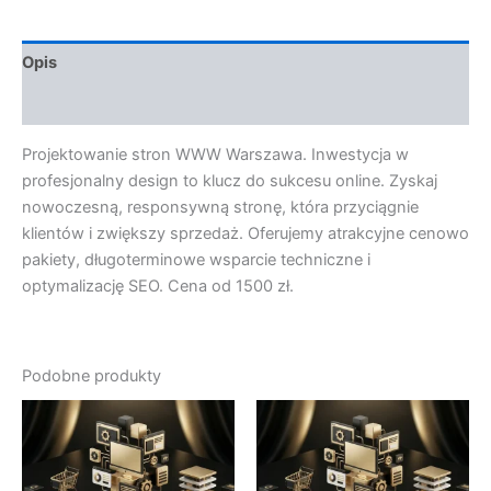
Opis
Opinie (0)
Projektowanie stron WWW Warszawa. Inwestycja w
profesjonalny design to klucz do sukcesu online. Zyskaj
nowoczesną, responsywną stronę, która przyciągnie
klientów i zwiększy sprzedaż. Oferujemy atrakcyjne cenowo
pakiety, długoterminowe wsparcie techniczne i
optymalizację SEO. Cena od 1500 zł.
Podobne produkty