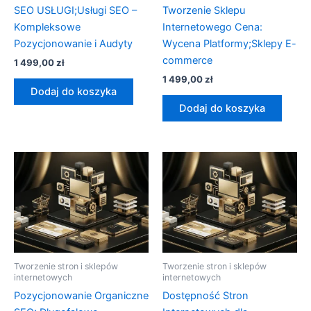
SEO USŁUGI;Usługi SEO –
Tworzenie Sklepu
Kompleksowe
Internetowego Cena:
Pozycjonowanie i Audyty
Wycena Platformy;Sklepy E-
commerce
1 499,00
zł
1 499,00
zł
Dodaj do koszyka
Dodaj do koszyka
Tworzenie stron i sklepów
Tworzenie stron i sklepów
internetowych
internetowych
Pozycjonowanie Organiczne
Dostępność Stron