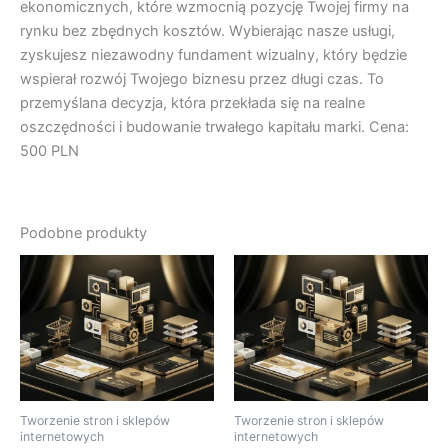
ekonomicznych, które wzmocnią pozycję Twojej firmy na
rynku bez zbędnych kosztów. Wybierając nasze usługi,
zyskujesz niezawodny fundament wizualny, który będzie
wspierał rozwój Twojego biznesu przez długi czas. To
przemyślana decyzja, która przekłada się na realne
oszczędności i budowanie trwałego kapitału marki. Cena:
500 PLN
Podobne produkty
Tworzenie stron i sklepów
Tworzenie stron i sklepów
internetowych
internetowych