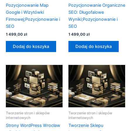
Pozycjonowanie Map
Pozycjonowanie Organiczne
Google i Wizytówki
SEO: Długofalowe
Firmowej;Pozycjonowanie i
Wyniki;Pozycjonowanie i
SEO
SEO
1 499,00
zł
1 499,00
zł
Dodaj do koszyka
Dodaj do koszyka
Tworzenie stron i sklepów
Tworzenie stron i sklepów
internetowych
internetowych
Strony WordPress Wrocław
Tworzenie Sklepu