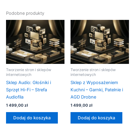
Podobne produkty
Tworzenie stron i sklepów
Tworzenie stron i sklepów
internetowych
internetowych
Sklep Audio: Głośniki i
Sklep z Wyposażeniem
Sprzęt Hi-Fi – Strefa
Kuchni – Garnki, Patelnie i
Audiofila
AGD Drobne
1 499,00
zł
1 499,00
zł
Dodaj do koszyka
Dodaj do koszyka