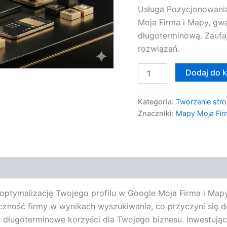
Usługa Pozycjonowani
Moja Firma i Mapy, gw
długoterminową. Zaufaj
rozwiązań.
Dodaj do 
Kategoria:
Tworzenie stro
Znaczniki:
Mapy Moja Fir
optymalizację Twojego profilu w Google Moja Firma i Map
oczność firmy w wynikach wyszukiwania, co przyczyni się 
 długoterminowe korzyści dla Twojego biznesu. Inwestując