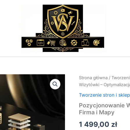
ilość
Strona główna
/
Tworzeni
Pozycjonowanie
Wizytówki – Optymalizacj
Wizytówki
–
Tworzenie stron i skle
Optymalizacja
Pozycjonowanie W
Google
Firma i Mapy
Moja
Firma
1 499,00
zł
i
Mapy