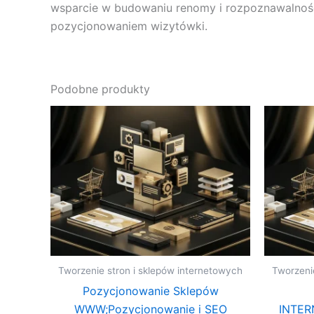
wsparcie w budowaniu renomy i rozpoznawalności 
pozycjonowaniem wizytówki.
Podobne produkty
Tworzenie stron i sklepów internetowych
Tworzeni
Pozycjonowanie Sklepów
WWW;Pozycjonowanie i SEO
INTER