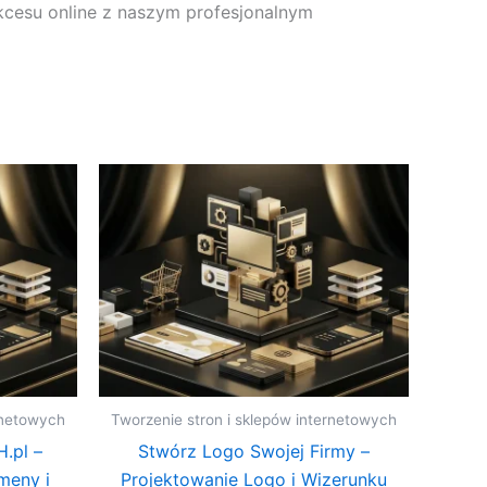
ukcesu online z naszym profesjonalnym
rnetowych
Tworzenie stron i sklepów internetowych
.pl –
Stwórz Logo Swojej Firmy –
meny i
Projektowanie Logo i Wizerunku