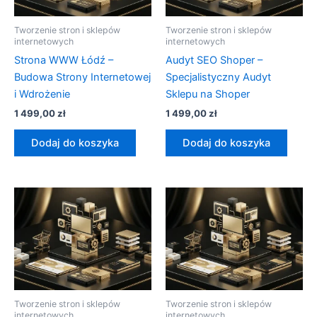
Tworzenie stron i sklepów
Tworzenie stron i sklepów
internetowych
internetowych
Strona WWW Łódź –
Audyt SEO Shoper –
Budowa Strony Internetowej
Specjalistyczny Audyt
i Wdrożenie
Sklepu na Shoper
1 499,00
zł
1 499,00
zł
Dodaj do koszyka
Dodaj do koszyka
Tworzenie stron i sklepów
Tworzenie stron i sklepów
internetowych
internetowych