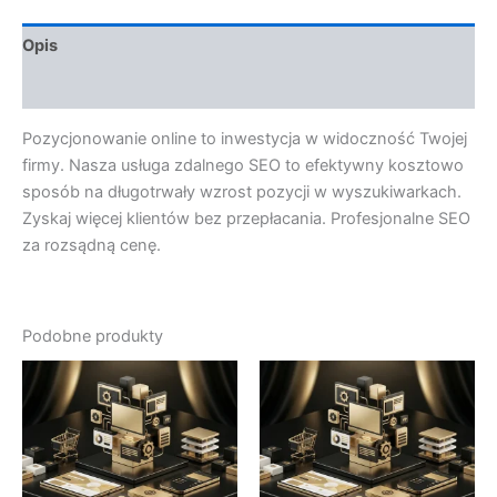
Opis
Opinie (0)
Pozycjonowanie online to inwestycja w widoczność Twojej
firmy. Nasza usługa zdalnego SEO to efektywny kosztowo
sposób na długotrwały wzrost pozycji w wyszukiwarkach.
Zyskaj więcej klientów bez przepłacania. Profesjonalne SEO
za rozsądną cenę.
Podobne produkty