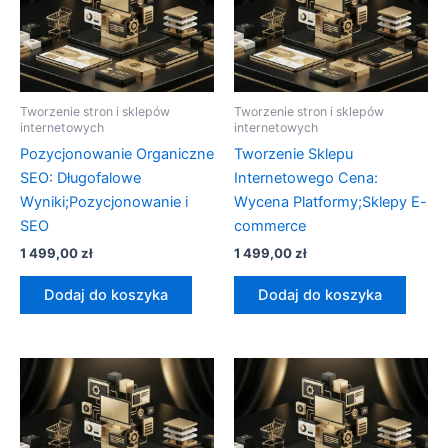
Tworzenie stron i sklepów
Tworzenie stron i sklepów
internetowych
internetowych
Pozycjonowanie Organiczne
Tworzenie Sklepu
SEO: Długofalowe
Internetowego Cena:
Wyniki;Pozycjonowanie i
Wycena Platformy;Sklepy E-
SEO
commerce
1 499,00
zł
1 499,00
zł
Dodaj do koszyka
Dodaj do koszyka