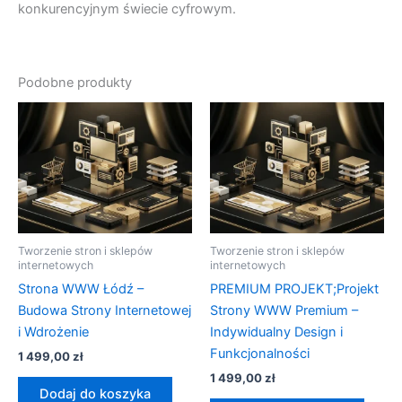
konkurencyjnym świecie cyfrowym.
Podobne produkty
Tworzenie stron i sklepów
Tworzenie stron i sklepów
internetowych
internetowych
Strona WWW Łódź –
PREMIUM PROJEKT;Projekt
Budowa Strony Internetowej
Strony WWW Premium –
i Wdrożenie
Indywidualny Design i
Funkcjonalności
1 499,00
zł
1 499,00
zł
Dodaj do koszyka