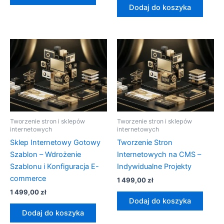
Dodaj do koszyka
Tworzenie stron i sklepów
Tworzenie stron i sklepów
internetowych
internetowych
Sklep Internetowy Gotowy
Tworzenie Stron
Szablon – Wdrożenie
Internetowych na CMS –
Szablonu i Konfiguracja E-
Indywidualne Projekty
commerce
1 499,00
zł
1 499,00
zł
Dodaj do koszyka
Dodaj do koszyka