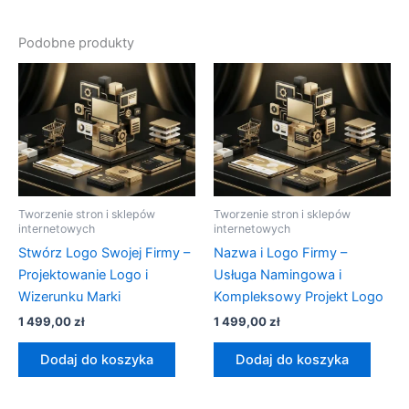
Podobne produkty
Tworzenie stron i sklepów
Tworzenie stron i sklepów
internetowych
internetowych
Stwórz Logo Swojej Firmy –
Nazwa i Logo Firmy –
Projektowanie Logo i
Usługa Namingowa i
Wizerunku Marki
Kompleksowy Projekt Logo
1 499,00
zł
1 499,00
zł
Dodaj do koszyka
Dodaj do koszyka