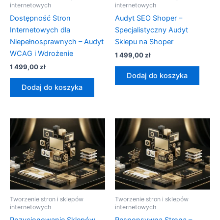
internetowych
internetowych
Dostępność Stron
Audyt SEO Shoper –
Internetowych dla
Specjalistyczny Audyt
Niepełnosprawnych – Audyt
Sklepu na Shoper
WCAG i Wdrożenie
1 499,00
zł
1 499,00
zł
Dodaj do koszyka
Dodaj do koszyka
Tworzenie stron i sklepów
Tworzenie stron i sklepów
internetowych
internetowych