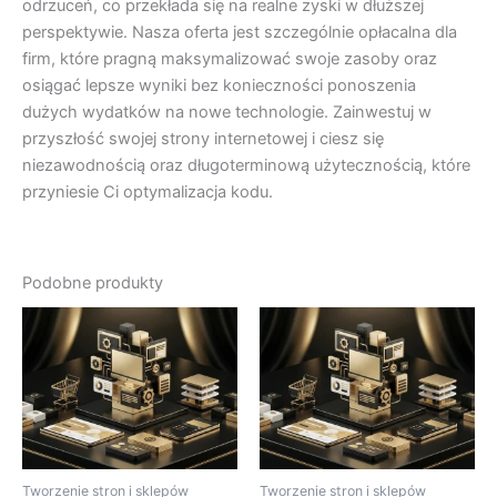
odrzuceń, co przekłada się na realne zyski w dłuższej
perspektywie. Nasza oferta jest szczególnie opłacalna dla
firm, które pragną maksymalizować swoje zasoby oraz
osiągać lepsze wyniki bez konieczności ponoszenia
dużych wydatków na nowe technologie. Zainwestuj w
przyszłość swojej strony internetowej i ciesz się
niezawodnością oraz długoterminową użytecznością, które
przyniesie Ci optymalizacja kodu.
Podobne produkty
Tworzenie stron i sklepów
Tworzenie stron i sklepów