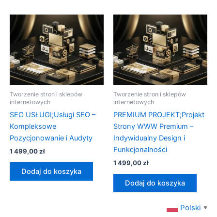
Tworzenie stron i sklepów
Tworzenie stron i sklepów
internetowych
internetowych
SEO USŁUGI;Usługi SEO –
PREMIUM PROJEKT;Projekt
Kompleksowe
Strony WWW Premium –
Pozycjonowanie i Audyty
Indywidualny Design i
Funkcjonalności
1 499,00
zł
1 499,00
zł
Dodaj do koszyka
Dodaj do koszyka
Polski
▼