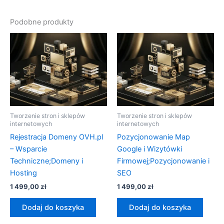
Podobne produkty
Tworzenie stron i sklepów
Tworzenie stron i sklepów
internetowych
internetowych
Rejestracja Domeny OVH.pl
Pozycjonowanie Map
– Wsparcie
Google i Wizytówki
Techniczne;Domeny i
Firmowej;Pozycjonowanie i
Hosting
SEO
1 499,00
zł
1 499,00
zł
Dodaj do koszyka
Dodaj do koszyka