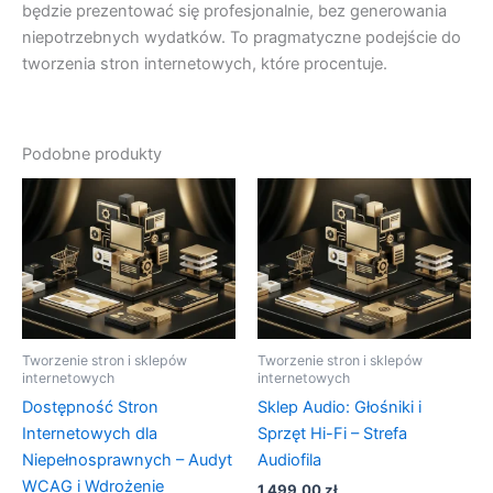
będzie prezentować się profesjonalnie, bez generowania
niepotrzebnych wydatków. To pragmatyczne podejście do
tworzenia stron internetowych, które procentuje.
Podobne produkty
Tworzenie stron i sklepów
Tworzenie stron i sklepów
internetowych
internetowych
Dostępność Stron
Sklep Audio: Głośniki i
Internetowych dla
Sprzęt Hi-Fi – Strefa
Niepełnosprawnych – Audyt
Audiofila
WCAG i Wdrożenie
1 499,00
zł