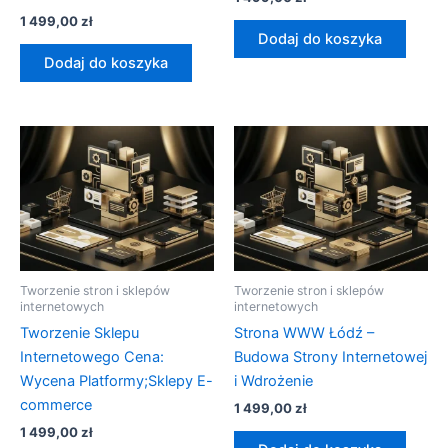
1 499,00
zł
Dodaj do koszyka
Dodaj do koszyka
Tworzenie stron i sklepów
Tworzenie stron i sklepów
internetowych
internetowych
Tworzenie Sklepu
Strona WWW Łódź –
Internetowego Cena:
Budowa Strony Internetowej
Wycena Platformy;Sklepy E-
i Wdrożenie
commerce
1 499,00
zł
1 499,00
zł