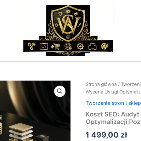
ilość
Strona główna
/
Tworzeni
Koszt
Wycena Usługi Optymaliz
SEO:
Audyt
Tworzenie stron i skle
i
Koszt SEO: Audyt 
Wycena
Optymalizacji;Poz
Usługi
Optymalizacji;Pozycjonow
1 499,00
zł
i
SEO