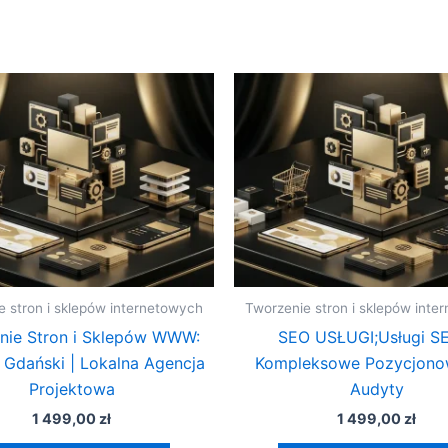
e stron i sklepów internetowych
Tworzenie stron i sklepów inte
nie Stron i Sklepów WWW:
SEO USŁUGI;Usługi S
 Gdański | Lokalna Agencja
Kompleksowe Pozycjonow
Projektowa
Audyty
1 499,00
zł
1 499,00
zł