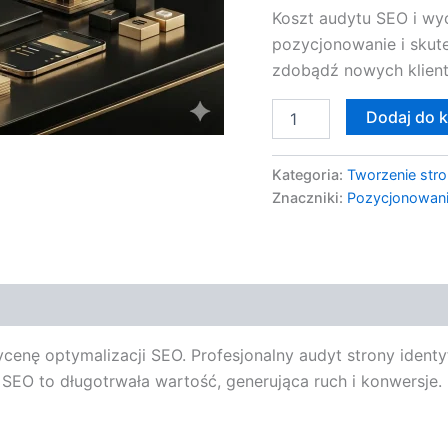
Koszt audytu SEO i wyc
pozycjonowanie i skut
zdobądź nowych klien
Dodaj do 
Kategoria:
Tworzenie stro
Znaczniki:
Pozycjonowani
ycenę optymalizacji SEO. Profesjonalny audyt strony iden
EO to długotrwała wartość, generująca ruch i konwersje. 