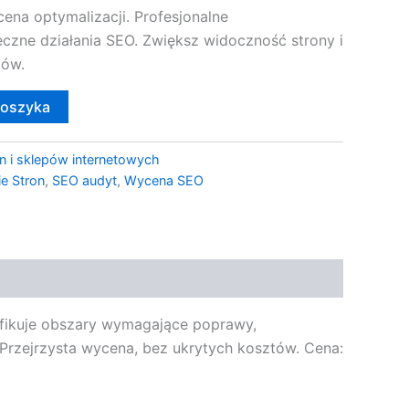
ena optymalizacji. Profesjonalne
eczne działania SEO. Zwiększ widoczność strony i
tów.
koszyka
n i sklepów internetowych
e Stron
,
SEO audyt
,
Wycena SEO
tyfikuje obszary wymagające poprawy,
Przejrzysta wycena, bez ukrytych kosztów. Cena: