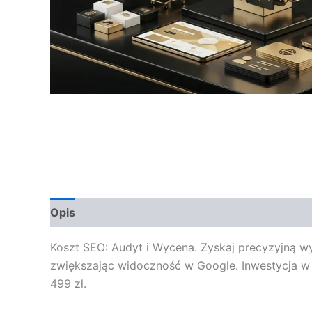
Opis
Opinie (0)
Koszt SEO: Audyt i Wycena. Zyskaj precyzyjną w
zwiększając widoczność w Google. Inwestycja w S
499 zł.