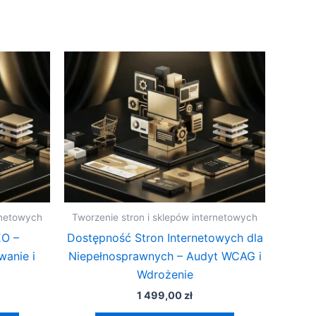
rnetowych
Tworzenie stron i sklepów internetowych
EO –
Dostępność Stron Internetowych dla
anie i
Niepełnosprawnych – Audyt WCAG i
Wdrożenie
1 499,00
zł